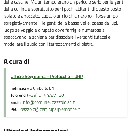
delle cascine. Ma un tempo erano un pericolo serio per le genti
della collina e soprattutto per i pochi abitanti di questo posto
isolato e arroccato. Lupatiolum lo chiamarono - forse un po'
spregiativamente - le genti della bassa valle, paese da lupi,
luogo selvaggio e dirupato dove famiglie numerose si
spaccavano la schiena per dissodare i versanti tufacei e
modellare il suolo con i terrazzamenti di pietra.
A cura di
Ufficio Segreteria - Protocollo - URP
Indirizzo:
Via Umberto I, 1
(+39) 0144/87130
Telefono:
info@comune.loazzolo.at.it
Email:
loazzolo@cert.ruparpiemonte.it
PEC:
Ulteriori Informazioni