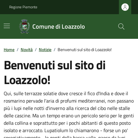
Regione Piemonte
Comune di Loazzolo
Home
/
Novità
/
Notizie
/
Benvenuti sul sito di Loazzolo!
Benvenuti sul sito di
Loazzolo!
Qui, sulle terrazze solatie dove cresce il fico d'India e dove il
rosmarino pervade l'aria di profumi mediterranei, non passano
più i lupi nelle notti d'inverno alla ricerca del cibo nelle stalle
delle cascine. Ma un tempo erano un pericolo serio per le genti
della collina e soprattutto per i pochi abitanti di questo posto
isolato e arroccato. Lupatiolum lo chiamarono - forse un po'
spregiativamente - le genti della bassa valle, paese da lupi,