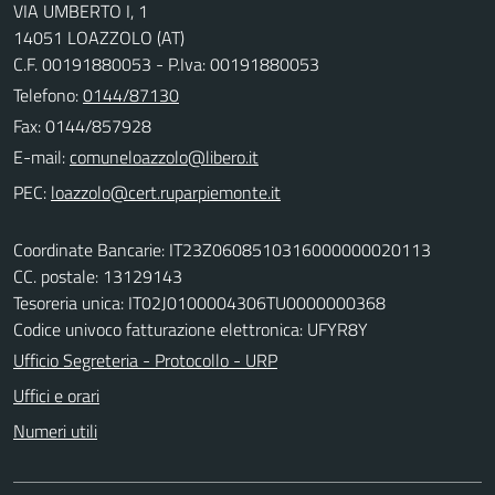
VIA UMBERTO I, 1
14051 LOAZZOLO (AT)
C.F. 00191880053 - P.Iva: 00191880053
Telefono:
0144/87130
Fax: 0144/857928
E-mail:
PEC:
Coordinate Bancarie: IT23Z0608510316000000020113
CC. postale: 13129143
Tesoreria unica: IT02J0100004306TU0000000368
Codice univoco fatturazione elettronica: UFYR8Y
Ufficio Segreteria - Protocollo - URP
Uffici e orari
Numeri utili