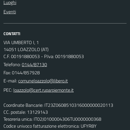
Luoghi
Eventi
CONTATTI
VIA UMBERTO I, 1
14051 LOAZZOLO (AT)
C.F. 00191880053 - P.Iva: 00191880053
Telefono:
0144/87130
Fax: 0144/857928
E-mail:
PEC:
Coordinate Bancarie: IT23Z0608510316000000020113
CC. postale: 13129143
Tesoreria unica: IT02J0100004306TU0000000368
Codice univoco fatturazione elettronica: UFYR8Y