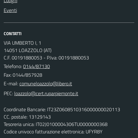
Luoghi
Eventi
CONTATTI
VIA UMBERTO I, 1
14051 LOAZZOLO (AT)
C.F. 00191880053 - P.Iva: 00191880053
Telefono:
0144/87130
Fax: 0144/857928
E-mail:
PEC:
Coordinate Bancarie: IT23Z0608510316000000020113
CC. postale: 13129143
Tesoreria unica: IT02J0100004306TU0000000368
Codice univoco fatturazione elettronica: UFYR8Y