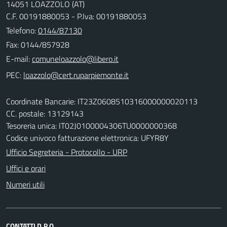
14051 LOAZZOLO (AT)
C.F. 00191880053 - P.Iva: 00191880053
Telefono:
0144/87130
Fax: 0144/857928
E-mail:
PEC:
Coordinate Bancarie: IT23Z0608510316000000020113
CC. postale: 13129143
Tesoreria unica: IT02J0100004306TU0000000368
Codice univoco fatturazione elettronica: UFYR8Y
Ufficio Segreteria - Protocollo - URP
Uffici e orari
Numeri utili
CONTATTI D.P.O.