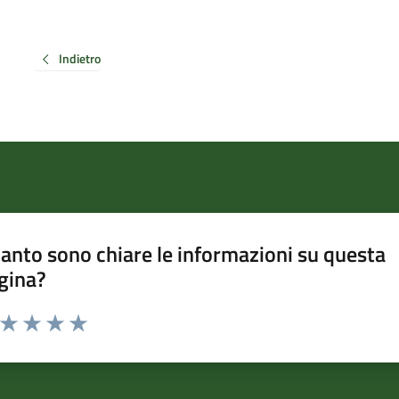
Indietro
anto sono chiare le informazioni su questa
gina?
a da 1 a 5 stelle la pagina
ta 1 stelle su 5
Valuta 2 stelle su 5
Valuta 3 stelle su 5
Valuta 4 stelle su 5
Valuta 5 stelle su 5