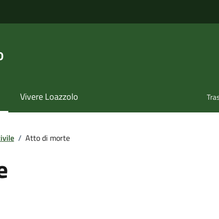
o
Vivere Loazzolo
Tra
ivile
/
Atto di morte
e