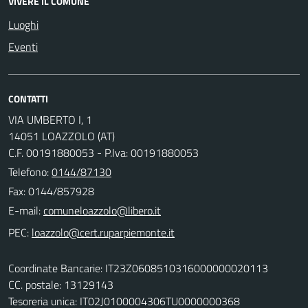
VIVERE IL COMUNE
Luoghi
Eventi
CONTATTI
VIA UMBERTO I, 1
14051 LOAZZOLO (AT)
C.F. 00191880053 - P.Iva: 00191880053
Telefono:
0144/87130
Fax: 0144/857928
E-mail:
PEC:
Coordinate Bancarie: IT23Z0608510316000000020113
CC. postale: 13129143
Tesoreria unica: IT02J0100004306TU0000000368