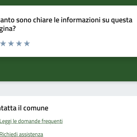
anto sono chiare le informazioni su questa
gina?
a da 1 a 5 stelle la pagina
ta 1 stelle su 5
Valuta 2 stelle su 5
Valuta 3 stelle su 5
Valuta 4 stelle su 5
Valuta 5 stelle su 5
tatta il comune
Leggi le domande frequenti
Richiedi assistenza