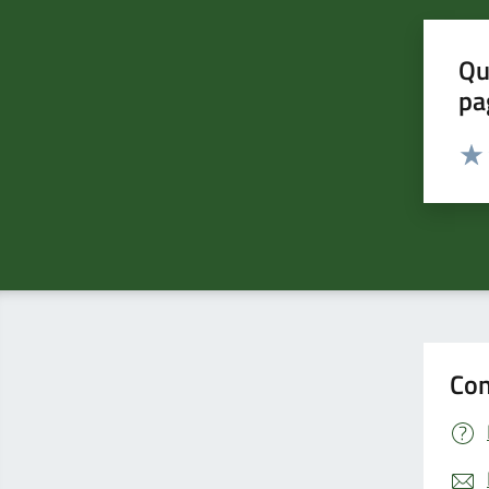
Qu
pa
Valut
Valu
Con